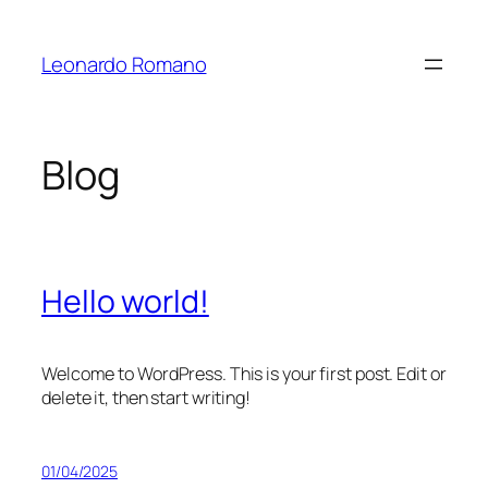
Saltar
para
Leonardo Romano
o
conteúdo
Blog
Hello world!
Welcome to WordPress. This is your first post. Edit or
delete it, then start writing!
01/04/2025